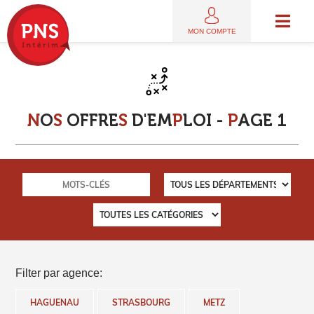
MON COMPTE
N
O
S
O
F
F
R
E
S
D
'
E
M
P
L
O
I
-
P
A
G
E
1
Filter par agence:
HAGUENAU
STRASBOURG
METZ