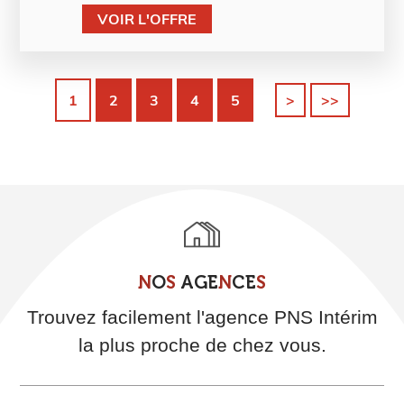
VOIR L'OFFRE
1
2
3
4
5
>
>>
N
O
S
A
G
E
N
C
E
S
Trouvez facilement l'agence PNS Intérim
la plus proche de chez vous.