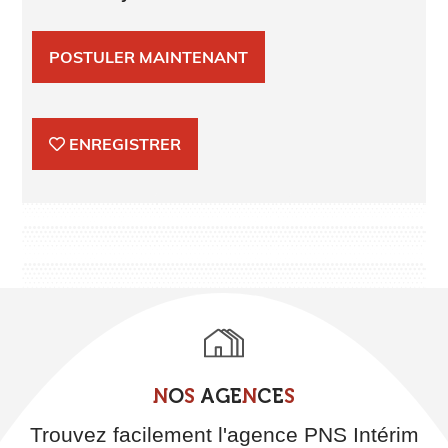
POSTULER MAINTENANT
ENREGISTRER
N
O
S
A
G
E
N
C
E
S
Trouvez facilement l'agence PNS Intérim