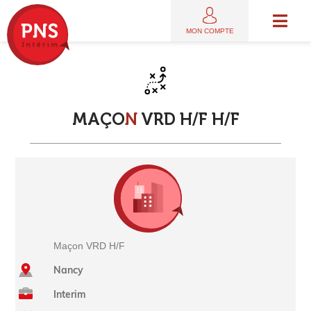
MON COMPTE
M
A
Ç
O
N
V
R
D
H
/
F
H
/
F
Maçon VRD H/F
Nancy
Interim