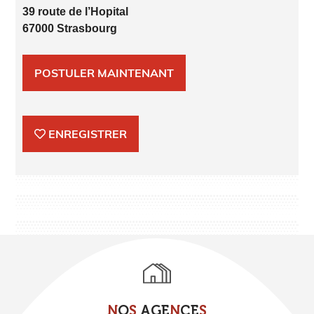
39 route de l’Hopital
67000 Strasbourg
POSTULER MAINTENANT
ENREGISTRER
N
O
S
A
G
E
N
C
E
S