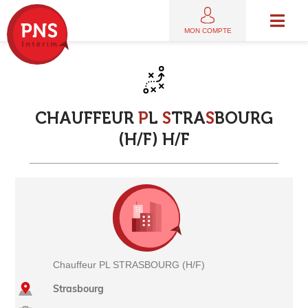
MON COMPTE
C
H
A
U
F
F
E
U
R
P
L
S
T
R
A
S
B
O
U
R
G
(
H
/
F
)
H
/
F
Chauffeur PL STRASBOURG (H/F)
Strasbourg