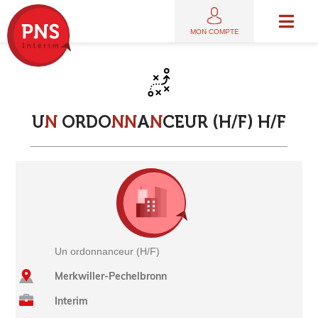
MON COMPTE
U
N
O
R
D
O
N
N
A
N
C
E
U
R
(
H
/
F
)
H
/
F
Un ordonnanceur (H/F)
Merkwiller-Pechelbronn
Interim