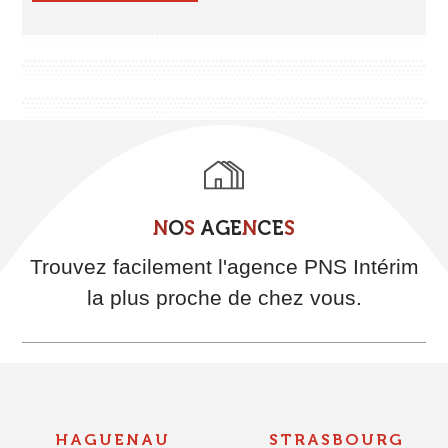
N
O
S
A
G
E
N
C
E
S
Trouvez facilement l'agence PNS Intérim
la plus proche de chez vous.
HAGUENAU
STRASBOURG