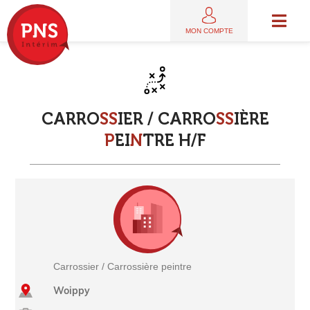
MON COMPTE
C
A
R
R
O
S
S
I
E
R
/
C
A
R
R
O
S
S
I
È
R
E
P
E
I
N
T
R
E
H
/
F
Carrossier / Carrossière peintre
Woippy