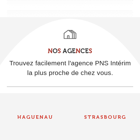
N
O
S
A
G
E
N
C
E
S
Trouvez facilement l'agence PNS Intérim
la plus proche de chez vous.
HAGUENAU
STRASBOURG