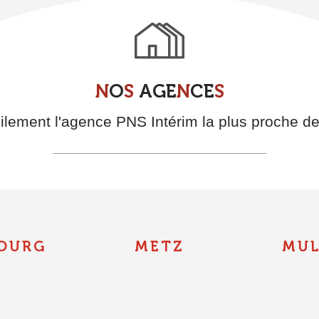
N
O
S
A
G
E
N
C
E
S
ilement l'agence PNS Intérim la plus proche d
OURG
METZ
MU