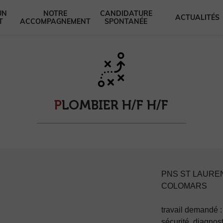
UN
NOTRE
CANDIDATURE
ACTUALITÉS
T
ACCOMPAGNEMENT
SPONTANÉE
P
L
O
M
B
I
E
R
H
/
F
H
/
F
PNS ST LAURENT
COLOMARS
travail demandé :
sécurité, diagno