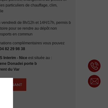
es particuliers de chauffage, clim,
le
au vendredi de 8h/12h et 14H/17h, permis b
atoire pour se rendre au dépôt non
ansports en commun
rmations complémentaires vous pouvez
04 82 29 98 38
 Interim - Nice
est située au :
ene Donadei porte b
rent du Var
AINTENANT
RER