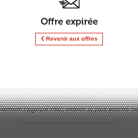
Revenir aux offres
N
O
S
A
G
E
N
C
E
S
ilement l'agence PNS Intérim la plus proche d