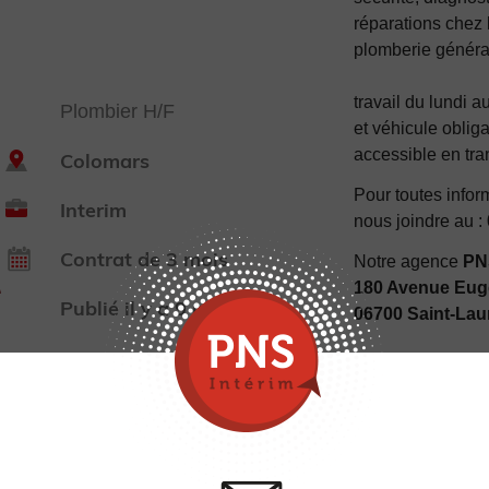
réparations chez l
plomberie généra
travail du lundi 
Plombier H/F
et véhicule oblig
accessible en tr
Colomars
Pour toutes info
Interim
nous joindre au :
Contrat de 3 mois
Notre agence
PNS
180 Avenue Eug
Publié il y a 9 mois
06700 Saint-Lau
POSTULER M
ENREGIST