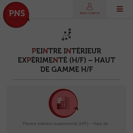
MON COMPTE
P
E
I
N
T
R
E
I
N
T
É
R
I
E
U
R
E
X
P
É
R
I
M
E
N
T
É
(
H
/
F
)
–
H
A
U
T
D
E
G
A
M
M
E
H
/
F
Peintre intérieur expérimenté (H/F) – Haut de