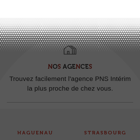
N
O
S
A
G
E
N
C
E
S
Trouvez facilement l'agence PNS Intérim
la plus proche de chez vous.
HAGUENAU
STRASBOURG