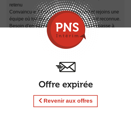
retenu
Convaincu·e ? Postule dès maintenant et rejoins une
équipe où ton expertise haut de gamme est reconnue.
Besoin d’en savoir plus ? Appelle-nous ou passe à
l’agence : nous te répondrons rapidement.
Pour toutes informations complémentaires vous
pouvez nous joindre au :
03.67.61.02.20
Notre agence
PNS Interim - Mulhouse
est située au :
7 rue Paul Déroulède
68100 Mulhouse
POSTULER MAINTENANT
Revenir aux offres
ENREGISTRER