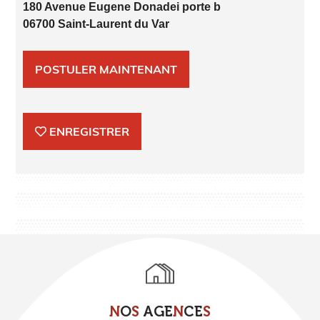
180 Avenue Eugene Donadei porte b
06700 Saint-Laurent du Var
POSTULER MAINTENANT
ENREGISTRER
N
O
S
A
G
E
N
C
E
S