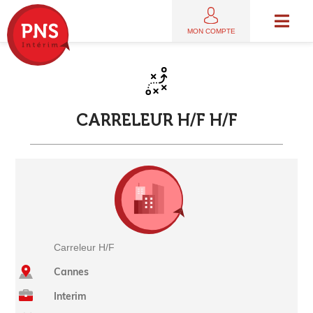
MON COMPTE
C
A
R
R
E
L
E
U
R
H
/
F
H
/
F
Carreleur H/F
Cannes
Interim