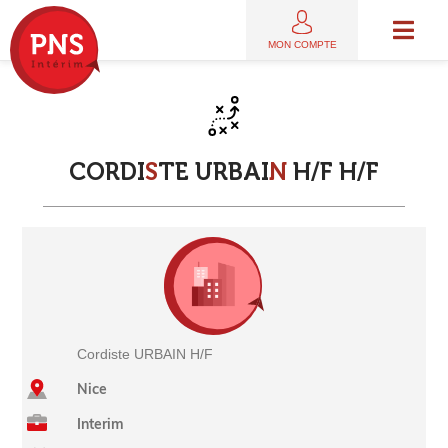
MON COMPTE
C
O
R
D
I
S
T
E
U
R
B
A
I
N
H
/
F
H
/
F
Cordiste URBAIN H/F
Nice
Interim