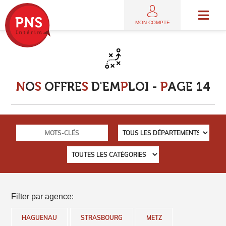
MON COMPTE
N
O
S
O
F
F
R
E
S
D
'
E
M
P
L
O
I
-
P
A
G
E
1
4
Filter par agence:
HAGUENAU
STRASBOURG
METZ