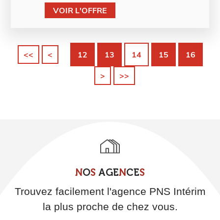
VOIR L'OFFRE
<<
<
12
13
14
15
16
>
>>
N
O
S
A
G
E
N
C
E
S
Trouvez facilement l'agence PNS Intérim
la plus proche de chez vous.