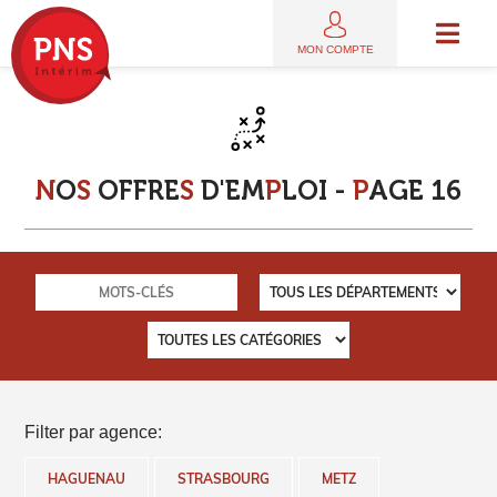
MON COMPTE
N
O
S
O
F
F
R
E
S
D
'
E
M
P
L
O
I
-
P
A
G
E
1
6
Filter par agence:
HAGUENAU
STRASBOURG
METZ