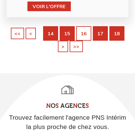
VOIR L'OFFRE
<<
<
14
15
16
17
18
>
>>
N
O
S
A
G
E
N
C
E
S
Trouvez facilement l'agence PNS Intérim
la plus proche de chez vous.